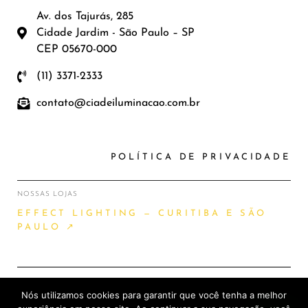
Av. dos Tajurás, 285
Cidade Jardim - São Paulo – SP
CEP 05670-000
(11) 3371-2333
contato@ciadeiluminacao.com.br
POLÍTICA DE PRIVACIDADE
NOSSAS LOJAS
EFFECT LIGHTING — CURITIBA E SÃO
PAULO ↗
Nós utilizamos cookies para garantir que você tenha a melhor
2026 © CIA DE ILUMINAÇÃO |