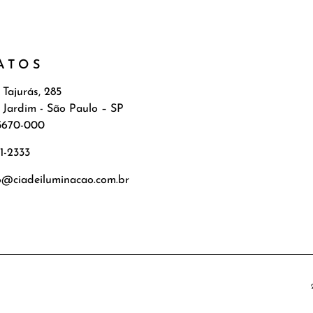
ATOS
 Tajurás, 285
 Jardim - São Paulo – SP
5670-000
71-2333
o@ciadeiluminacao.com.br