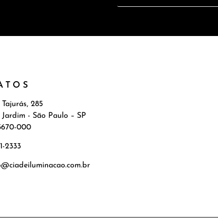
ATOS
 Tajurás, 285
 Jardim - São Paulo – SP
5670-000
71-2333
o@ciadeiluminacao.com.br