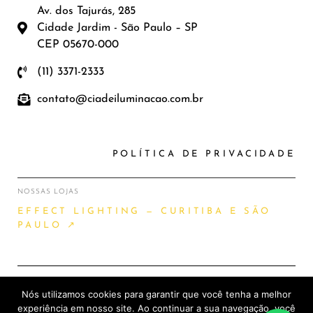
Av. dos Tajurás, 285
Cidade Jardim - São Paulo – SP
CEP 05670-000
(11) 3371-2333
contato@ciadeiluminacao.com.br
POLÍTICA DE PRIVACIDADE
NOSSAS LOJAS
EFFECT LIGHTING — CURITIBA E SÃO
PAULO ↗
Nós utilizamos cookies para garantir que você tenha a melhor
2026 © CIA DE ILUMINAÇÃO |
experiência em nosso site. Ao continuar a sua navegação, você