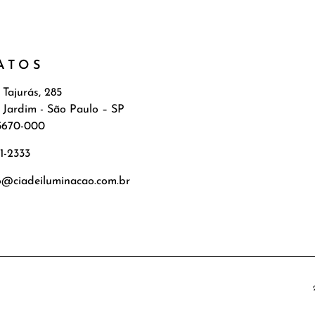
ATOS
 Tajurás, 285
 Jardim - São Paulo – SP
5670-000
71-2333
o@ciadeiluminacao.com.br