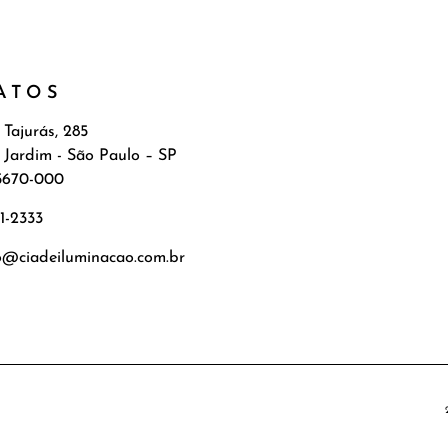
ATOS
 Tajurás, 285
 Jardim - São Paulo – SP
5670-000
71-2333
o@ciadeiluminacao.com.br