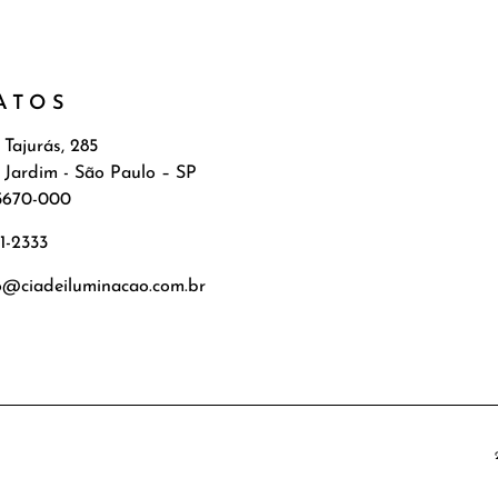
ATOS
 Tajurás, 285
 Jardim - São Paulo – SP
5670-000
71-2333
o@ciadeiluminacao.com.br