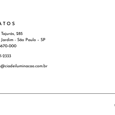
ATOS
 Tajurás, 285
 Jardim - São Paulo – SP
5670-000
71-2333
o@ciadeiluminacao.com.br