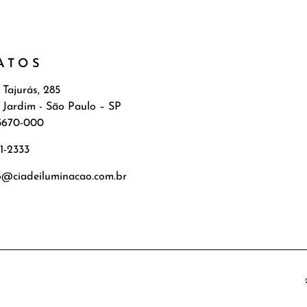
ATOS
 Tajurás, 285
 Jardim - São Paulo – SP
5670-000
71-2333
o@ciadeiluminacao.com.br