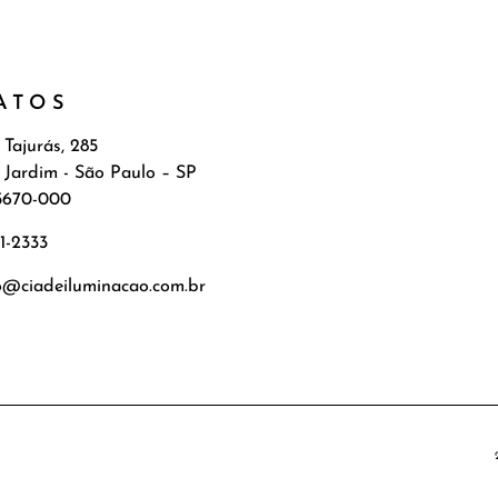
ATOS
 Tajurás, 285
 Jardim - São Paulo – SP
5670-000
71-2333
o@ciadeiluminacao.com.br