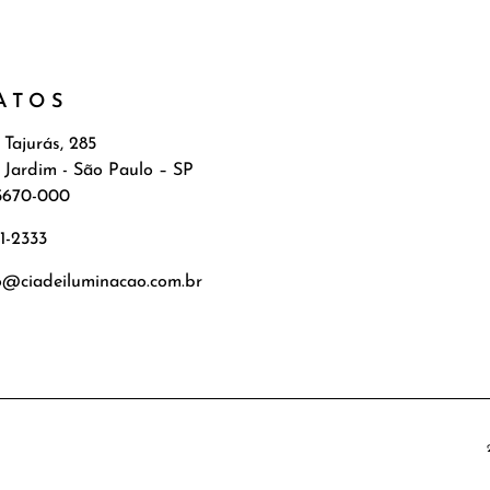
ATOS
 Tajurás, 285
 Jardim - São Paulo – SP
5670-000
71-2333
o@ciadeiluminacao.com.br