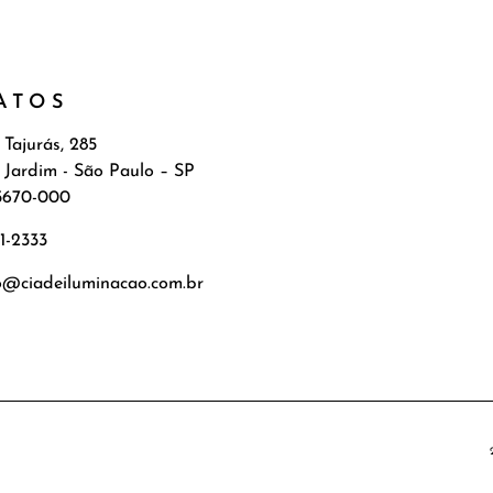
ATOS
 Tajurás, 285
 Jardim - São Paulo – SP
5670-000
71-2333
o@ciadeiluminacao.com.br