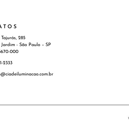
ATOS
 Tajurás, 285
 Jardim - São Paulo – SP
5670-000
71-2333
o@ciadeiluminacao.com.br