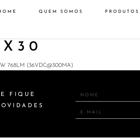
HOME
QUEM SOMOS
PRODUTOS
EX30
12W 768LM (36VDC@300MA)
E FIQUE
NOVIDADES