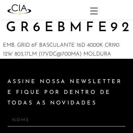
GR6EBMFE92
EMB. GRID 6F BASCULANTE 16D 4000K CRI90
12W 803,17LM (17VDC@700MA) MOLDURA
ASSINE NOSSA NEWSLETTER
E FIQUE POR DENTRO DE
TODAS AS NOVIDADES