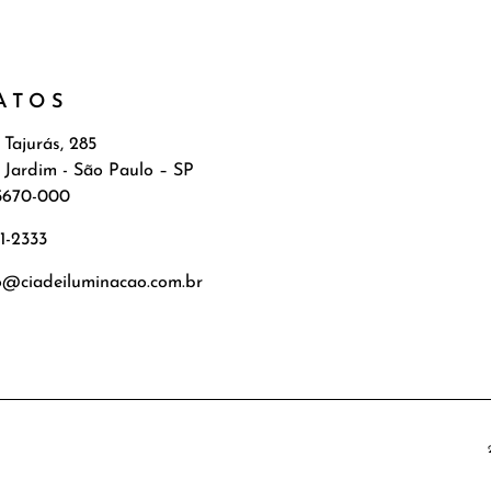
ATOS
 Tajurás, 285
 Jardim - São Paulo – SP
5670-000
71-2333
o@ciadeiluminacao.com.br