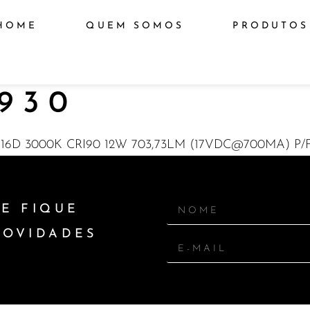
HOME
QUEM SOMOS
PRODUTOS
930
6D 3000K CRI90 12W 703,73LM (17VDC@700MA) P
E FIQUE
NOVIDADES