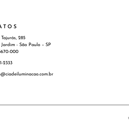
ATOS
 Tajurás, 285
 Jardim - São Paulo – SP
5670-000
71-2333
o@ciadeiluminacao.com.br