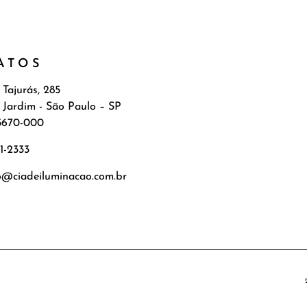
ATOS
 Tajurás, 285
 Jardim - São Paulo – SP
5670-000
71-2333
o@ciadeiluminacao.com.br