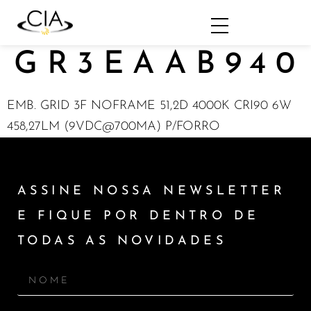
GR3EAAB940
EMB. GRID 3F NOFRAME 51,2D 4000K CRI90 6W
458,27LM (9VDC@700MA) P/FORRO
ASSINE NOSSA NEWSLETTER
E FIQUE POR DENTRO DE
TODAS AS NOVIDADES