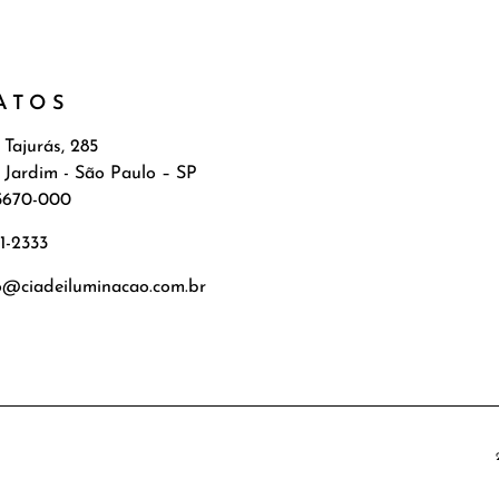
ATOS
 Tajurás, 285
 Jardim - São Paulo – SP
5670-000
71-2333
o@ciadeiluminacao.com.br