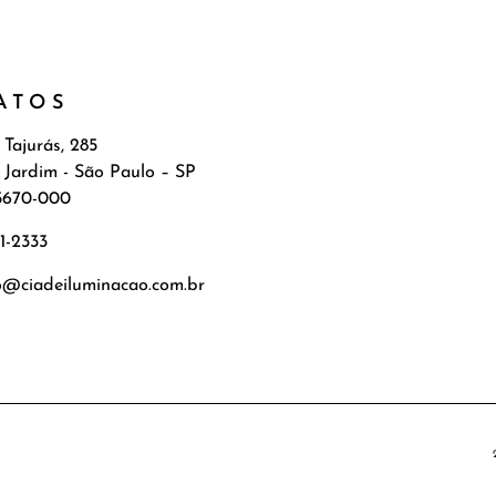
ATOS
 Tajurás, 285
 Jardim - São Paulo – SP
5670-000
71-2333
o@ciadeiluminacao.com.br