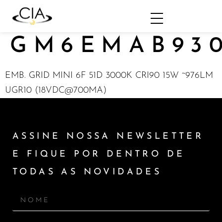
GM6EMAB93
EMB. GRID MINI 6F 51D 3000K CRI90 15W ~976LM
UGR10 (18VDC@700MA)
ASSINE NOSSA NEWSLETTER
E FIQUE POR DENTRO DE
TODAS AS NOVIDADES