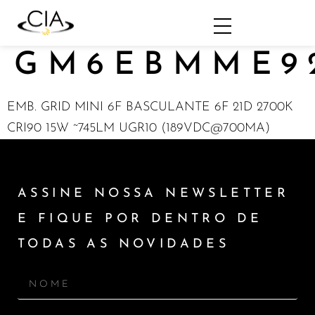
GM6EBMME9
EMB. GRID MINI 6F BASCULANTE 6F 21D 2700K
CRI90 15W ~745LM UGR10 (189VDC@700MA)
ASSINE NOSSA NEWSLETTER
E FIQUE POR DENTRO DE
TODAS AS NOVIDADES