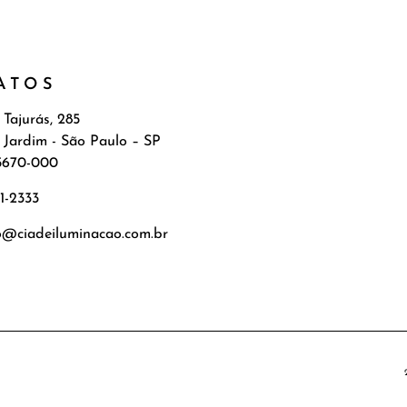
ATOS
 Tajurás, 285
 Jardim - São Paulo – SP
5670-000
71-2333
o@ciadeiluminacao.com.br