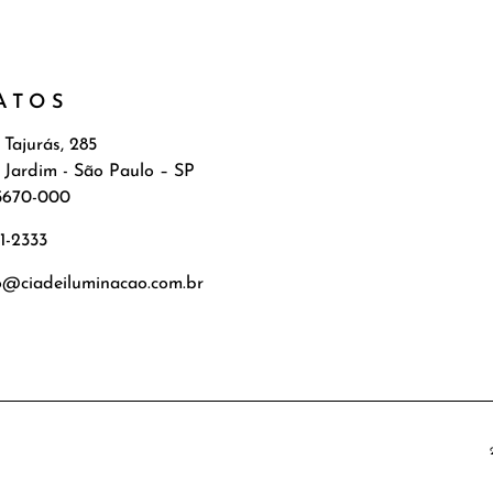
ATOS
 Tajurás, 285
 Jardim - São Paulo – SP
5670-000
71-2333
o@ciadeiluminacao.com.br