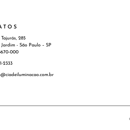
ATOS
 Tajurás, 285
 Jardim - São Paulo – SP
5670-000
71-2333
o@ciadeiluminacao.com.br