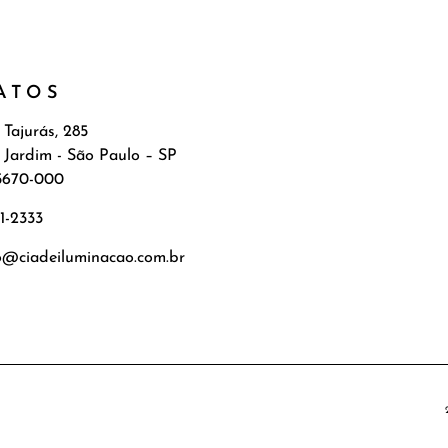
ATOS
 Tajurás, 285
 Jardim - São Paulo – SP
5670-000
71-2333
o@ciadeiluminacao.com.br