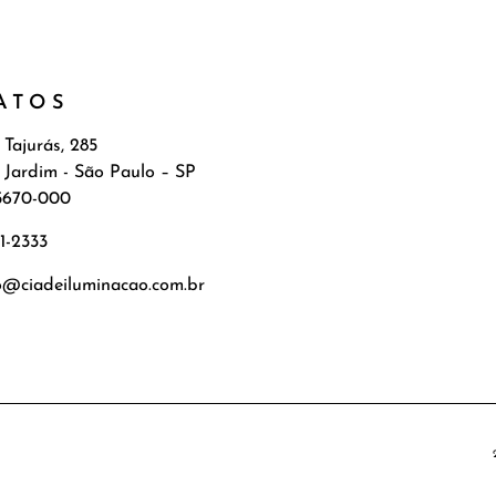
ATOS
 Tajurás, 285
 Jardim - São Paulo – SP
5670-000
71-2333
o@ciadeiluminacao.com.br