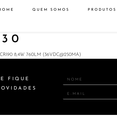
HOME
QUEM SOMOS
PRODUTOS
930
CRI90 8,4W 760LM (36VDC@250MA)
E FIQUE
NOVIDADES