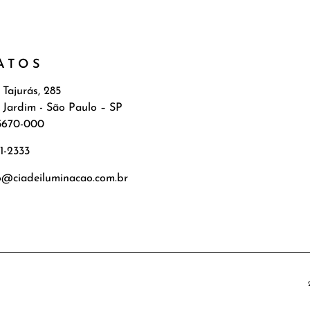
ATOS
 Tajurás, 285
 Jardim - São Paulo – SP
5670-000
71-2333
o@ciadeiluminacao.com.br