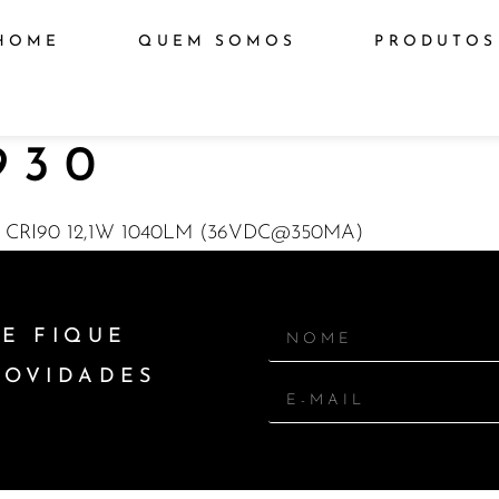
HOME
QUEM SOMOS
PRODUTOS
930
CRI90 12,1W 1040LM (36VDC@350MA)
E FIQUE
NOVIDADES