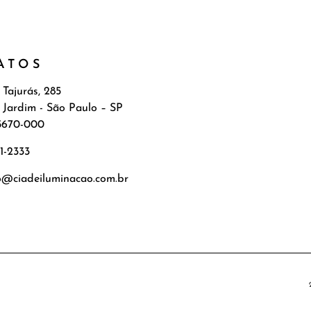
ATOS
 Tajurás, 285
 Jardim - São Paulo – SP
5670-000
71-2333
o@ciadeiluminacao.com.br