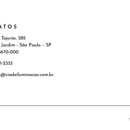
ATOS
 Tajurás, 285
 Jardim - São Paulo – SP
5670-000
71-2333
o@ciadeiluminacao.com.br