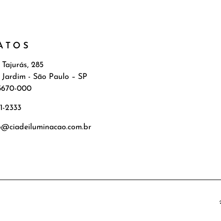
ATOS
 Tajurás, 285
 Jardim - São Paulo – SP
5670-000
71-2333
o@ciadeiluminacao.com.br