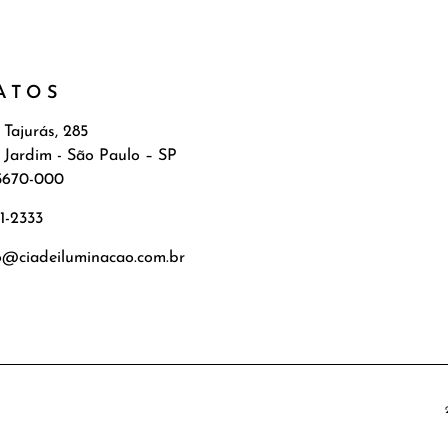
ATOS
 Tajurás, 285
 Jardim - São Paulo – SP
5670-000
71-2333
o@ciadeiluminacao.com.br