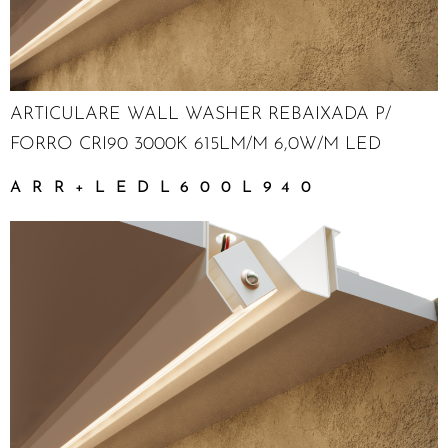
ARTICULARE WALL WASHER REBAIXADA P/
FORRO CRI90 3000K 615LM/M 6,0W/M LED
ARR+LEDL600L940