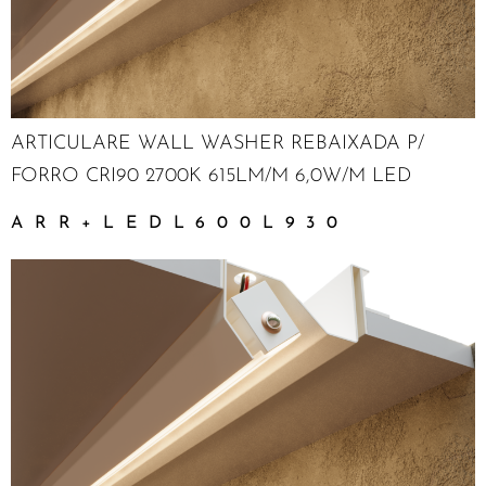
ARTICULARE WALL WASHER REBAIXADA P/
FORRO CRI90 2700K 615LM/M 6,0W/M LED
ARR+LEDL600L930