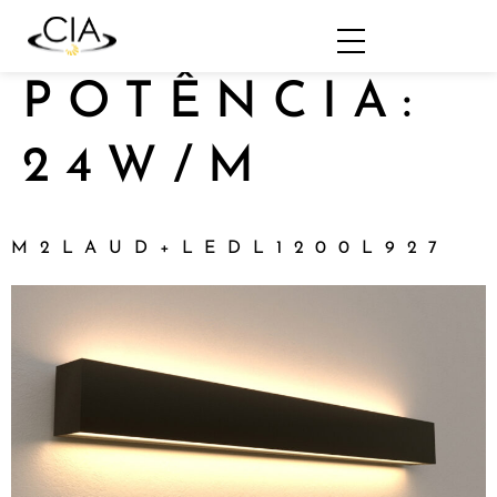
POTÊNCIA:
24W/M
M2LAUD+LEDL1200L927