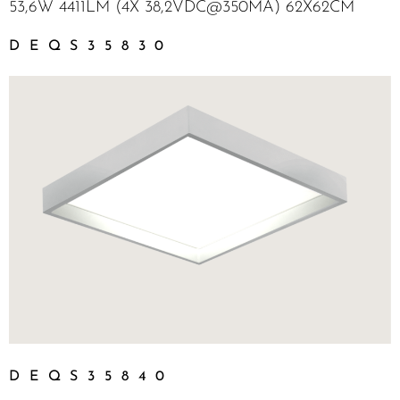
53,6W 4411LM (4X 38,2VDC@350MA) 62X62CM
DEQS35830
DEQS35840