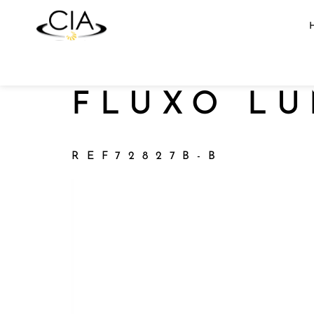
FLUXO L
REF72827B-B