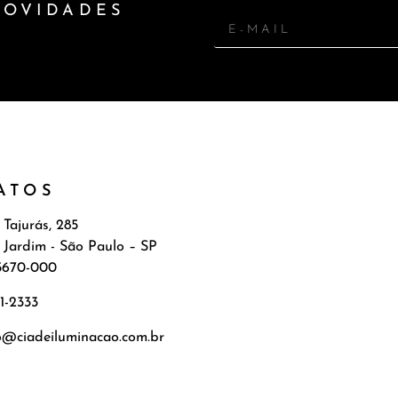
NOVIDADES
ATOS
 Tajurás, 285
 Jardim - São Paulo – SP
5670-000
71-2333
o@ciadeiluminacao.com.br