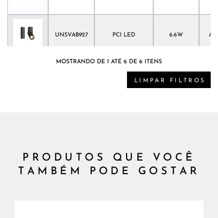
UNSVAB927
PCI LED
6.6W
Abe
MOSTRANDO DE 1 ATÉ 6 DE 6 ITENS
UNSVAB930
PCI LED
6.6W
Abe
LIMPAR FILTROS
PRODUTOS QUE VOCÊ
TAMBÉM PODE GOSTAR