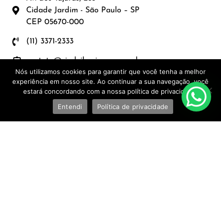
Cidade Jardim - São Paulo – SP
CEP 05670-000
(11) 3371-2333
contato@ciadeiluminacao.com.br
Nós utilizamos cookies para garantir que você tenha a melhor
experiência em nosso site. Ao continuar a sua navegação, você
estará concordando com a nossa política de privacidade.
POLÍTICA DE PRIVACIDADE
Entendi
Política de privacidade
NOSSAS LOJAS
EFFECT LIGHTING — CURITIBA E SÃO
PAULO ↗
2026 © CIA DE ILUMINAÇÃO |
DESENVOLVIDO POR