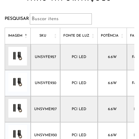
PESQUISAR
IMAGEM
SKU
FONTE DE LUZ
POTÊNCIA
FAC
IMAGEM
SKU
FONTE DE LUZ
POTÊNCIA
FAC
UNSVFE927
PCI LED
6.6W
Fec
UNSVFE930
PCI LED
6.6W
Fec
UNSVME927
PCI LED
6.6W
Mé
UNSVME930
PCI LED
6.6W
Mé