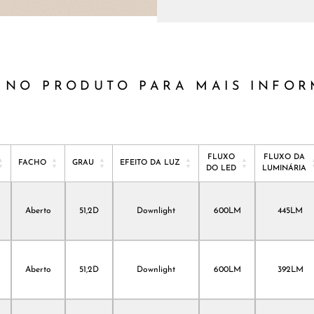
 NO PRODUTO PARA MAIS INFO
FLUXO
FLUXO DA
FACHO
GRAU
EFEITO DA LUZ
DO LED
LUMINÁRIA
FACHO
GRAU
EFEITO DA LUZ
FLUXO
FLUXO DA
DO LED
LUMINÁRIA
Aberto
51,2D
Downlight
600LM
445LM
Aberto
51,2D
Downlight
600LM
392LM