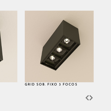
2700K
44
IK08
<10
CRI90
3 SDCM
DRIVER INTE
GRID
GRID SOB. FIXO 3 FOCOS