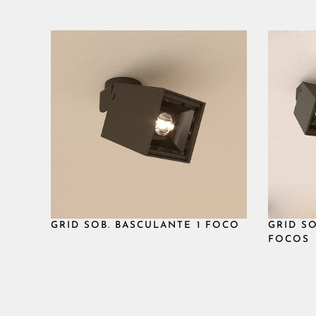
GR3SBFE927-B
PCI LED
6W
GRID SOB. BASCULANTE 1 FOCO
GRID S
FOCOS