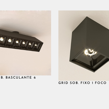
Fechado
18D
Downlight
600LM
361LM
OB. BASCULANTE 6
GRID SOB. FIXO 1 FOCO