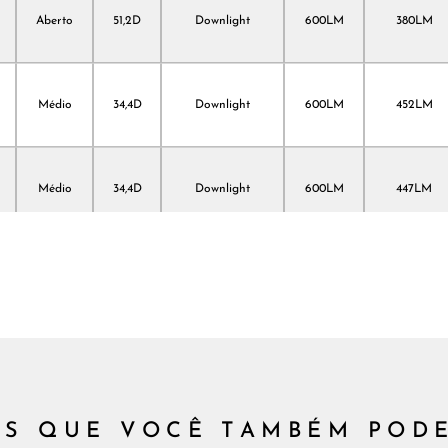
Aberto
51,2D
Downlight
600LM
380LM
Médio
34,4D
Downlight
600LM
452LM
Médio
34,4D
Downlight
600LM
447LM
Médio
34,4D
Downlight
600LM
382LM
Fechado
18D
Downlight
600LM
424LM
S QUE VOCÊ TAMBÉM POD
Fechado
18D
Downlight
600LM
405LM