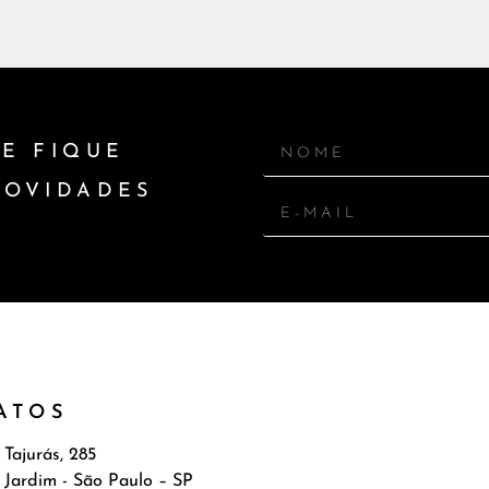
8W/M
Difusa
Difuso
Assimétrico
1650LM/M
954
E FIQUE
8W/M
Difusa
Difuso
Assimétrico
1650LM/M
954
NOVIDADES
4W/M
Difusa
Difuso
Assimétrico
2490LM/M
149
4W/M
Difusa
Difuso
Assimétrico
2490LM/M
149
ATOS
4W/M
Difusa
Difuso
Assimétrico
2490LM/M
149
 Tajurás, 285
 Jardim - São Paulo – SP