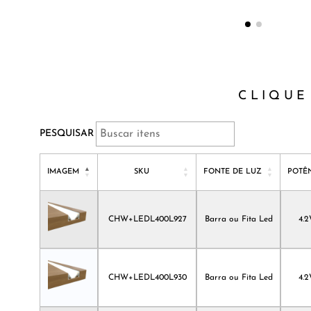
CLIQUE
PESQUISAR
IMAGEM
SKU
FONTE DE LUZ
POTÊ
IMAGEM
SKU
FONTE DE LUZ
POTÊ
CHW+LEDL400L927
Barra ou Fita Led
4.
CHW+LEDL400L930
Barra ou Fita Led
4.