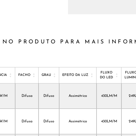
 NO PRODUTO PARA MAIS INFO
FLUXO
FLUX
NCIA
FACHO
GRAU
EFEITO DA LUZ
DO LED
LUMIN
NCIA
FACHO
GRAU
EFEITO DA LUZ
FLUXO
FLUX
DO LED
LUMIN
2W/M
Difusa
Difuso
Assimétrico
430LM/M
249
2W/M
Difusa
Difuso
Assimétrico
430LM/M
249