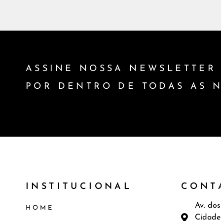
CHW+LEDL1600L930
Barra ou Fita Led
16.
ASSINE NOSSA NEWSLETTER 
CHW+LEDL1600L940
Barra ou Fita Led
16.
POR DENTRO DE TODAS AS 
CHW+LEDL2500L927
Barra ou Fita Led
26.
CHW+LEDL2500L930
Barra ou Fita Led
26.
INSTITUCIONAL
CONT
CHW+LEDL2500L940
Barra ou Fita Led
26.
Av. dos
HOME
Cidade