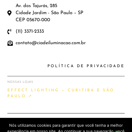
Av. dos Tajurás, 285
Cidade Jardim - São Paulo – SP
CEP 05670-000
(11) 3371-2333
contato@ciadeiluminacao.com.br
POLÍTICA DE PRIVACIDADE
NOSSAS LOJAS
EFFECT LIGHTING — CURITIBA E SÃO
PAULO ↗
Nós utilizamos cookies para garantir que você tenha a melhor
2026 © CIA DE ILUMINAÇÃO |
experiência em nosso site. Ao continuar a sua navegação, você